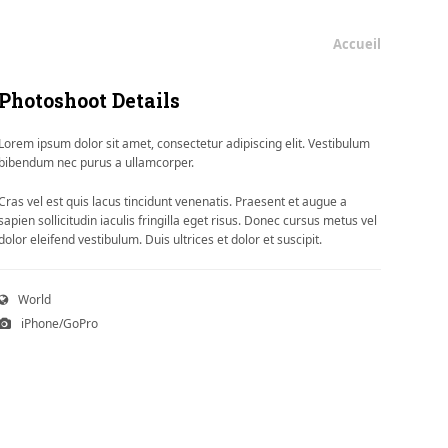
Accueil
Photoshoot Details
Lorem ipsum dolor sit amet, consectetur adipiscing elit. Vestibulum
bibendum nec purus a ullamcorper.
Cras vel est quis lacus tincidunt venenatis. Praesent et augue a
sapien sollicitudin iaculis fringilla eget risus. Donec cursus metus vel
dolor eleifend vestibulum. Duis ultrices et dolor et suscipit.
World
iPhone/GoPro